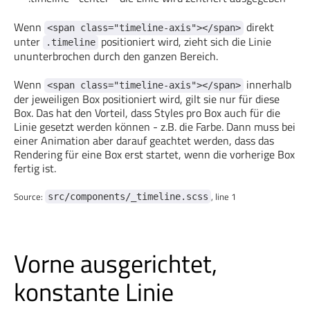
Wenn
direkt
<span class="timeline-axis"></span>
unter
positioniert wird, zieht sich die Linie
Github
.timeline
Mein Phoenix
ununterbrochen durch den ganzen Bereich.
phoenixreisen.com
Wenn
innerhalb
<span class="timeline-axis"></span>
der jeweiligen Box positioniert wird, gilt sie nur für diese
Box. Das hat den Vorteil, dass Styles pro Box auch für die
Linie gesetzt werden können - z.B. die Farbe. Dann muss bei
einer Animation aber darauf geachtet werden, dass das
Rendering für eine Box erst startet, wenn die vorherige Box
fertig ist.
Source:
, line 1
src/components/_timeline.scss
Vorne ausgerichtet,
konstante Linie