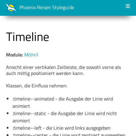
Phoenix Reisen Styleguide
Übersicht
Alerts
Akkordeon
Timeline
Badges
Banners
Buttons
Module:
Mithril
Dropdown
Formulare
Fuzzy-Suche
Ansicht einer vertikalen Zeitleiste, die sowohl vorne als
auch mittig positioniert werden kann.
Grid
Loader
Layout
Modal
Klassen, die Einfluss nehmen:
Navigation
Notifications
Tabs
.timeline--animated - die Ausgabe der Linie wird
animiert
Tabellen
Tooltip
Timeline
.timeline--static - die Ausgabe der Linie wird nicht
animiert
.timeline--left - die Linie wird links ausgegeben
Slider
Wrapper
.timeline--center - die Linie wird zentriert ausgegeben